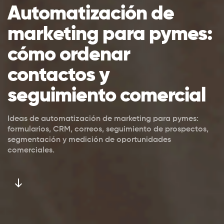
Automatización de
marketing para pymes:
cómo ordenar
contactos y
seguimiento comercial
Ideas de automatización de marketing para pymes:
formularios, CRM, correos, seguimiento de prospectos,
segmentación y medición de oportunidades
comerciales.