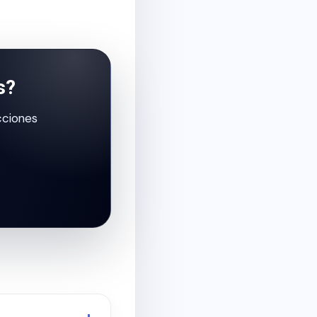
s?
cciones