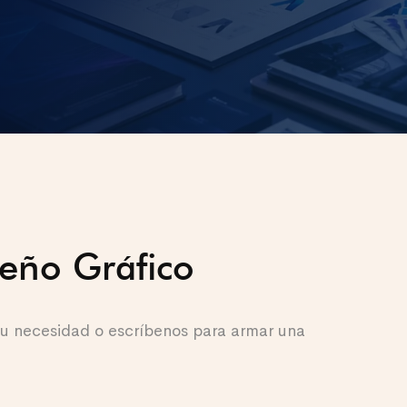
seño Gráfico
 tu necesidad o escríbenos para armar una