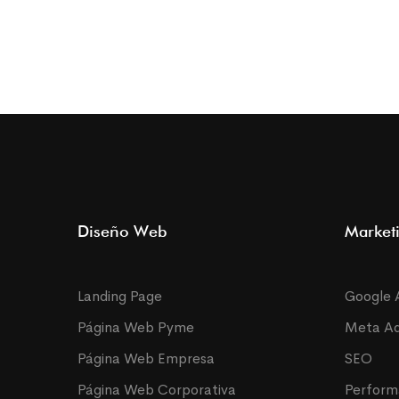
Diseño Web
Marketi
Landing Page
Google 
Página Web Pyme
Meta A
Página Web Empresa
SEO
Página Web Corporativa
Perfor