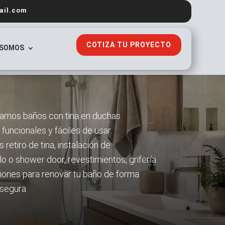
ail.com
COTIZA TU PROYECTO
 SOMOS
amos baños con tina en duchas
funcionales y fáciles de usar.
retiro de tina, instalación de
o o shower door, revestimientos, grifería
iones para renovar tu baño de forma
 segura.