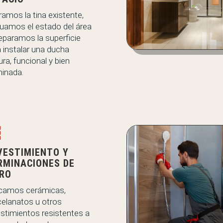
ramos la tina existente,
luamos el estado del área
eparamos la superficie
 instalar una ducha
ra, funcional y bien
minada.

VESTIMIENTO Y
RMINACIONES DE
RO
icamos cerámicas,
celanatos u otros
stimientos resistentes a