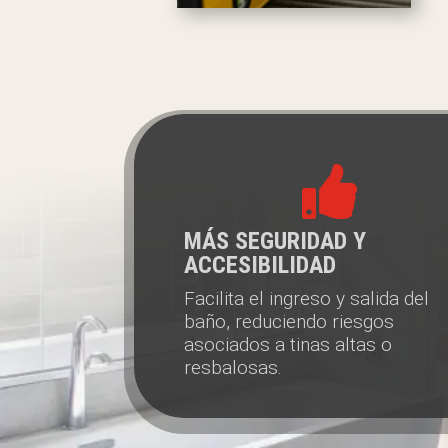

MÁS SEGURIDAD Y
ACCESIBILIDAD
Facilita el ingreso y salida del
baño, reduciendo riesgos
asociados a tinas altas o
resbalosas.