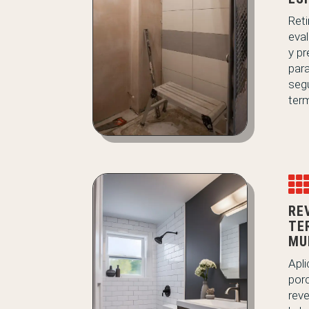
Reti
eva
y pr
para
segu
ter
RE
TE
MU
Apl
por
reve