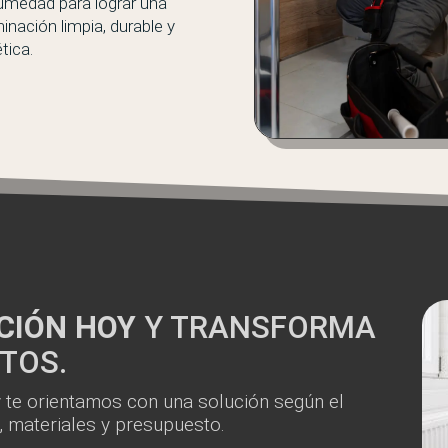
humedad para lograr una
inación limpia, durable y
tica.
ACIÓN HOY
Y TRANSFORMA
TOS.
 te orientamos con una solución según el
a, materiales y presupuesto.