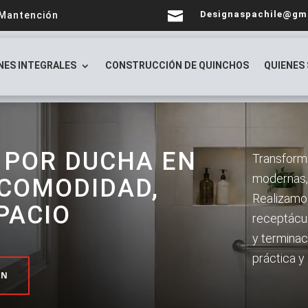

Designaspachile@gm
 Mantención
NES INTEGRALES
CONSTRUCCIÓN DE QUINCHOS
QUIENES
 POR DUCHA EN
Transform
modernas, 
 COMODIDAD,
Realizamos 
PACIO
receptácul
y terminac
práctica y
ÓN