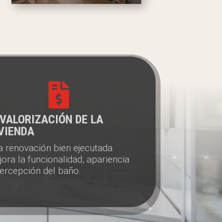

VALORIZACIÓN DE LA
VIENDA
a renovación bien ejecutada
ora la funcionalidad, apariencia
percepción del baño.