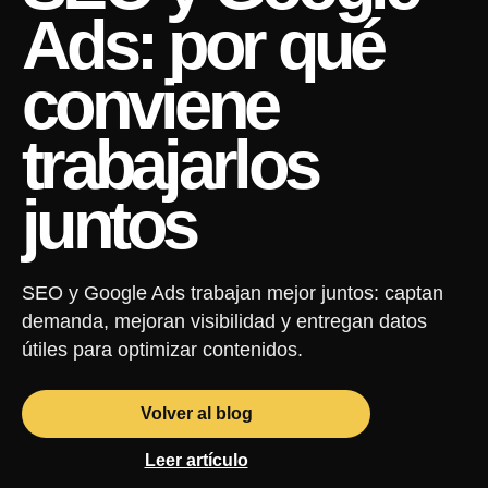
Ads: por qué
conviene
trabajarlos
juntos
SEO y Google Ads trabajan mejor juntos: captan
demanda, mejoran visibilidad y entregan datos
útiles para optimizar contenidos.
Volver al blog
Leer artículo