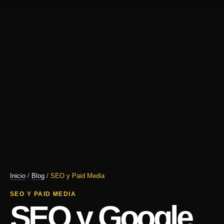
Inicio
/
Blog
/
SEO y Paid Media
SEO Y PAID MEDIA
SEO y Google