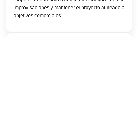
improvisaciones y mantener el proyecto alineado a
objetivos comerciales.
5
Seguimiento de indexación, posiciones y
tráfico.
Etapa diseñada para avanzar con claridad, reducir
improvisaciones y mantener el proyecto alineado a
objetivos comerciales.
6