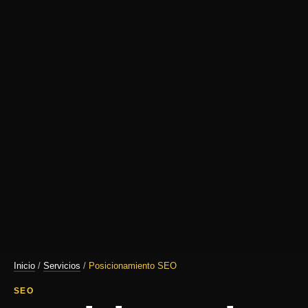
Inicio
/
Servicios
/
Posicionamiento SEO
SEO