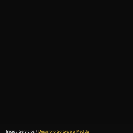
Inicio
/
Servicios
/
Desarrollo Software a Medida