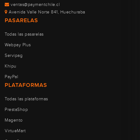
ventas@paymentchile.cl
Avenida Valle Norte 841, Huechuraba
PASARELAS
Todas las pasarelas
Webpay Plus
Servipag
Khipu
PayPal
PLATAFORMAS
Todas las plataformas
PrestaShop
Magento
VirtueMart