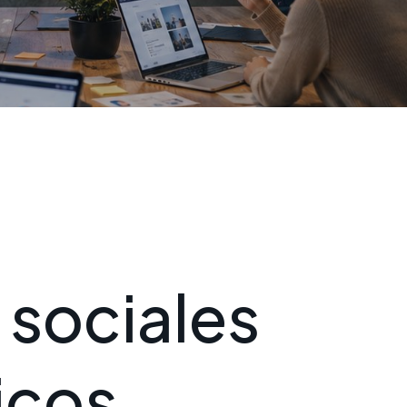
s
o
c
i
a
l
e
s
i
c
o
s