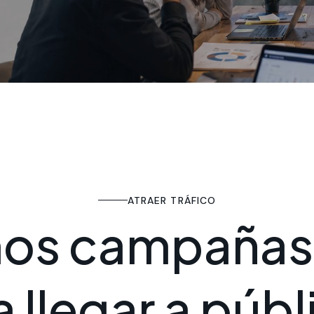
ATRAER TRÁFICO
m
o
s
c
a
m
p
a
ñ
a
s
a
l
l
e
g
a
r
a
p
ú
b
l