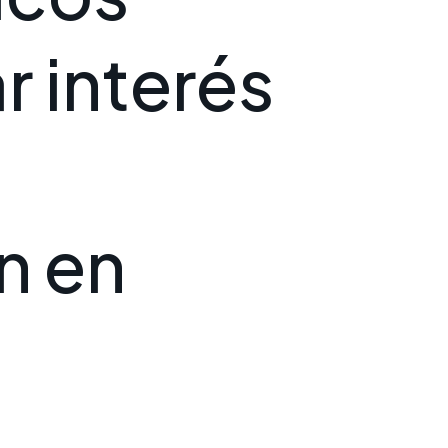
a
r
i
n
t
e
r
é
s
n
e
n