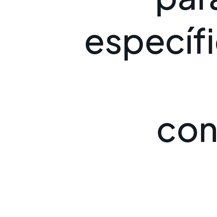
e
s
p
e
c
í
f
i
c
o