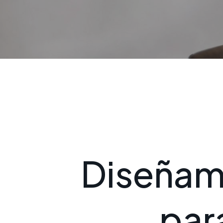
D
i
s
e
ñ
a
p
a
r