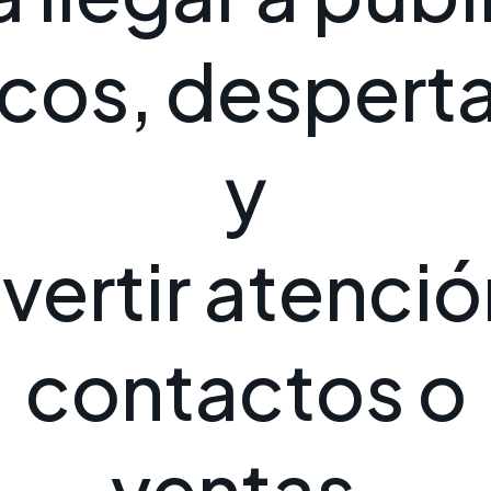
c
o
s
,
d
e
s
p
e
r
t
y
n
v
e
r
t
i
r
a
t
e
n
c
i
ó
c
o
n
t
a
c
t
o
s
o
v
e
n
t
a
s
.