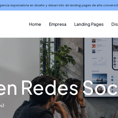
gencia especialista en diseño y desarrollo de landing pages de alta conversió
Home
Empresa
Landing Pages
Di
en Redes Soc
es