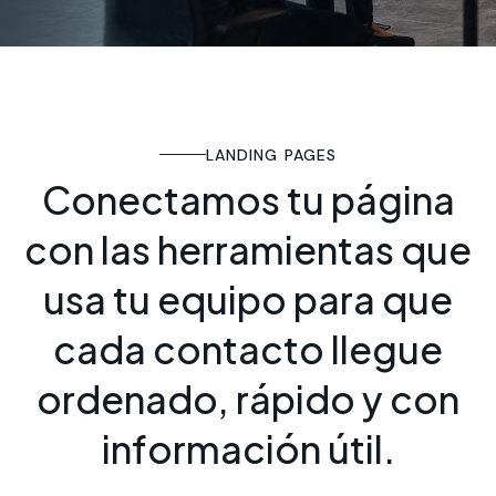
LANDING PAGES
C
o
n
e
c
t
a
m
o
s
t
u
p
á
g
i
n
a
c
o
n
l
a
s
h
e
r
r
a
m
i
e
n
t
a
s
q
u
e
u
s
a
t
u
e
q
u
i
p
o
p
a
r
a
q
u
e
c
a
d
a
c
o
n
t
a
c
t
o
l
l
e
g
u
e
o
r
d
e
n
a
d
o
,
r
á
p
i
d
o
y
c
o
n
i
n
f
o
r
m
a
c
i
ó
n
ú
t
i
l
.