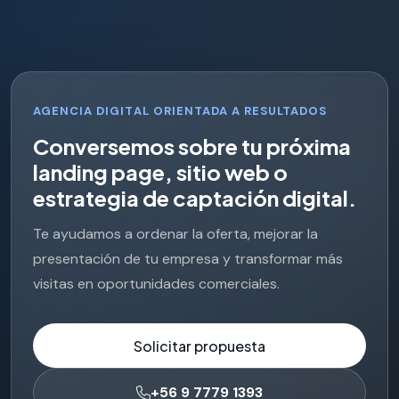
AGENCIA DIGITAL ORIENTADA A RESULTADOS
C
o
n
v
e
r
s
e
m
o
s
s
o
b
r
e
t
u
p
r
ó
x
i
m
a
l
a
n
d
i
n
g
p
a
g
e
,
s
i
t
i
o
w
e
b
o
e
s
t
r
a
t
e
g
i
a
d
e
c
a
p
t
a
c
i
ó
n
d
i
g
i
t
a
l
.
Te ayudamos a ordenar la oferta, mejorar la
presentación de tu empresa y transformar más
visitas en oportunidades comerciales.
Solicitar propuesta
+56 9 7779 1393