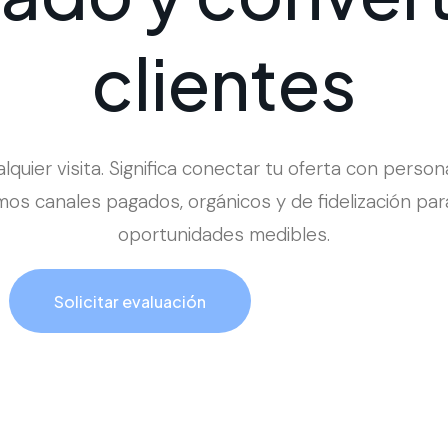
c
l
i
e
n
t
e
s
ualquier visita. Significa conectar tu oferta con pers
os canales pagados, orgánicos y de fidelización para
oportunidades medibles.
Solicitar evaluación
Llamar ahora