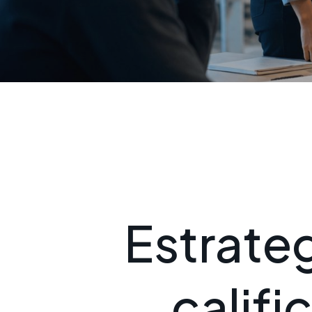
E
s
t
r
a
t
e
c
a
l
i
f
i