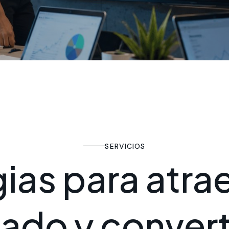
SERVICIOS
g
i
a
s
p
a
r
a
a
t
r
a
c
a
d
o
y
c
o
n
v
e
r