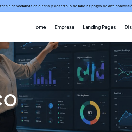
gencia especialista en diseño y desarrollo de landing pages de alta conversió
Home
Empresa
Landing Pages
Di
co