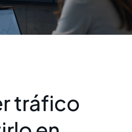
e
r
t
r
á
f
i
c
o
t
i
r
l
o
e
n