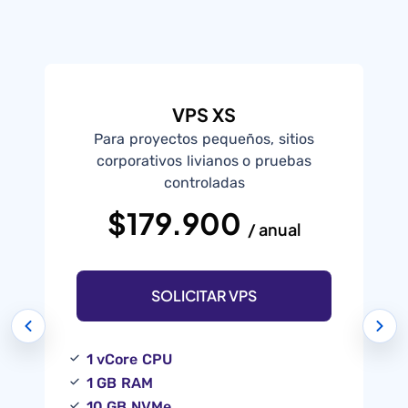
VPS XS
Para proyectos pequeños, sitios
I
corporativos livianos o pruebas
controladas
$179.900
/ anual
SOLICITAR VPS
1 vCore CPU
1 GB RAM
10 GB NVMe