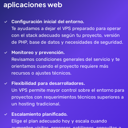
aplicaciones web
Configuración inicial del entorno.
Te ayudamos a dejar el VPS preparado para operar
con el stack adecuado según tu proyecto, versión
de PHP, base de datos y necesidades de seguridad.
Monitoreo y prevención.
Revisamos condiciones generales del servicio y te
orientamos cuando el proyecto requiere más
recursos o ajustes técnicos.
Flexibilidad para desarrolladores.
Un VPS permite mayor control sobre el entorno para
proyectos con requerimientos técnicos superiores a
un hosting tradicional.
Escalamiento planificado.
Elige el plan adecuado hoy y escala cuando
aumenten visitas, procesos, catálogos, consultas a