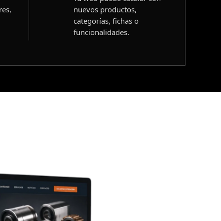
res,
nuevos productos,
categorías, fichas o
funcionalidades.