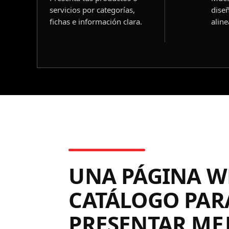
servicios por categorías,
dise
fichas e información clara.
aline
UNA PÁGINA W
CATÁLOGO PAR
PRESENTAR ME