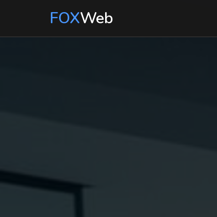
FOX
Web