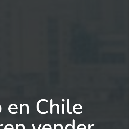
 en Chile
ren vender