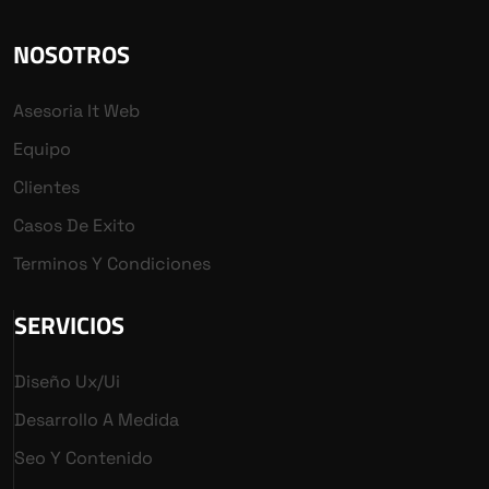
NOSOTROS
Asesoria It Web
Equipo
Clientes
Casos De Exito
Terminos Y Condiciones
SERVICIOS
Diseño Ux/ui
Desarrollo A Medida
Seo Y Contenido