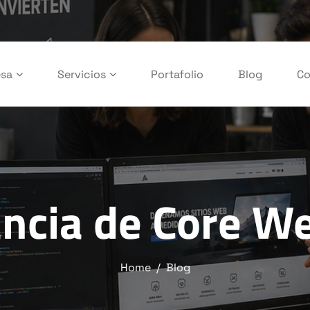
sa
Servicios
Portafolio
Blog
Co
ncia de Core We
Home
Blog