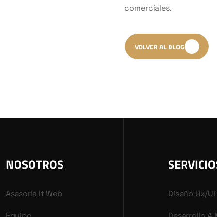
comerciales.
VOLVER AL BLOG
NOSOTROS
SERVICIO
Asesoria It Web
Diseño Ux/ui
Equipo
Desarrollo A