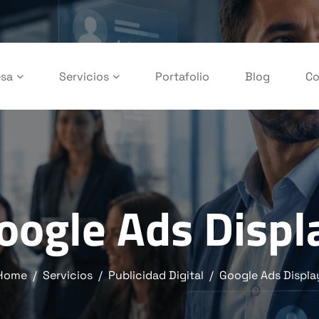
sa
Servicios
Portafolio
Blog
Co
oogle Ads Displ
Home
Servicios
Publicidad Digital
Google Ads Displa