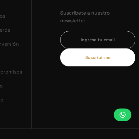
Suscríbete a nuestro
vos
newsletter
erce
nversión
Suscribirme
mpromisos
co
do