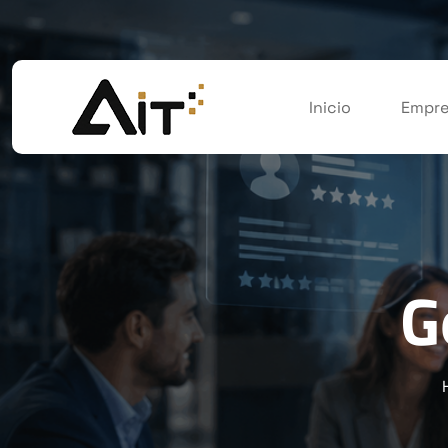
Inicio
Empre
G