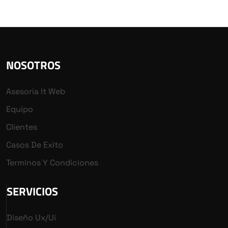
NOSOTROS
Asesoria It Web
Equipo
Clientes
Casos De Exito
Terminos Y Condiciones
SERVICIOS
Diseño Ux/ui