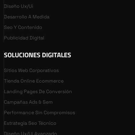
Diseño Ux/ui
Desarrollo A Medida
Seo Y Contenido
Publicidad Digital
SOLUCIONES DIGITALES
Sitios Web Corporativos
Tienda Online Ecommerce
Landing Pages De Conversión
Campañas Ads & Sem
Performance Sin Compromisos
Estrategia Seo Técnico
Diseño Ux/ui Avanzado