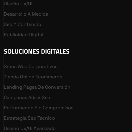
Diseño Ux/ui
Desarrollo A Medida
Seo Y Contenido
Publicidad Digital
SOLUCIONES DIGITALES
Sitios Web Corporativos
Tienda Online Ecommerce
Landing Pages De Conversión
Campañas Ads & Sem
Performance Sin Compromisos
Estrategia Seo Técnico
Diseño Ux/ui Avanzado