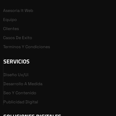
Asesoria It Web
Equipo
Clientes
Casos De Exito
Terminos Y Condiciones
SERVICIOS
Diseño Ux/ui
Desarrollo A Medida
Seo Y Contenido
Publicidad Digital