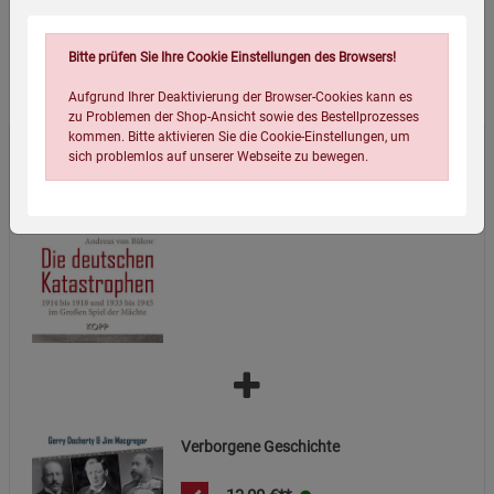
Bitte prüfen Sie Ihre Cookie Einstellungen des Browsers!
Wird oft zusammen bestellt:
Aufgrund Ihrer Deaktivierung der Browser-Cookies kann es
zu Problemen der Shop-Ansicht sowie des Bestellprozesses
kommen. Bitte aktivieren Sie die Cookie-Einstellungen, um
sich problemlos auf unserer Webseite zu bewegen.
Die deutschen Katastrophen 1914 bis
1918 und 1933 bis 1945
10,00
€**
Einstellungen speichern für die Gruppe
Einstellungen speichern für die Gruppe
Einstellungen speichern für die Gruppe
Zurück
Einwilligung nicht erteilen
Verborgene Geschichte
Notwendige Cookies (5)