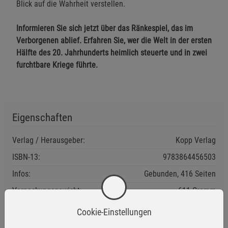
Blick auf die Wahrheit verstellen.
Informieren Sie sich jetzt über das Ränkespiel, das im
Verborgenen ablief. Erfahren Sie, wer die Welt in der ersten
Hälfte des 20. Jahrhunderts heimlich steuerte und in zwei
furchtbare Kriege führte.
Eigenschaften
Verlag / Herausgeber:
Kopp Verlag
ISBN-13:
9783864456503
Infos:
Gebunden, 416 Seiten
Verpackungsgewicht:
611 Gramm
Verpackungsmaße (LxBxH):
23
15,8
3,6
cm
Cookie-Einstellungen