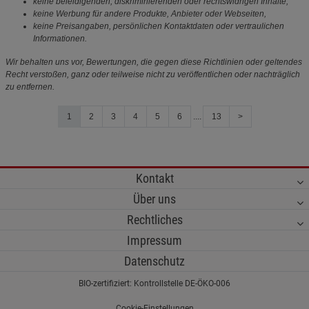
keine beleidigenden, diskriminierenden oder rechtswidrigen Inhalte,
keine Werbung für andere Produkte, Anbieter oder Webseiten,
keine Preisangaben, persönlichen Kontaktdaten oder vertraulichen
Informationen.
Wir behalten uns vor, Bewertungen, die gegen diese Richtlinien oder geltendes
Recht verstoßen, ganz oder teilweise nicht zu veröffentlichen oder nachträglich
zu entfernen.
1
2
3
4
5
6
....
13
>
Kontakt
Über uns
Rechtliches
Impressum
Datenschutz
BIO-zertifiziert: Kontrollstelle DE-ÖKO-006
Cookie-Einstellungen