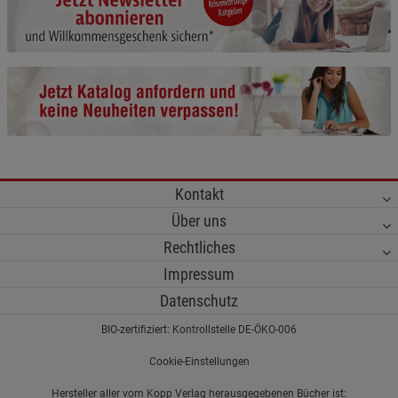
Cookie-Informationen
anzeigen
Marketing Cookies (3)
Marketing Cookies
Beschreibung Marketing Cookies
Cookie-Informationen
anzeigen
Datenschutzerklärung
Impressum
Kontakt
Über uns
Rechtliches
Impressum
Datenschutz
BIO-zertifiziert: Kontrollstelle DE-ÖKO-006
Cookie-Einstellungen
Hersteller aller vom Kopp Verlag herausgegebenen Bücher ist: