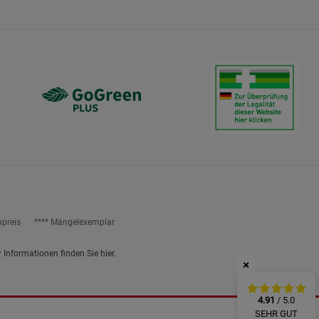
ies
npreis
**** Mängelexemplar
r Informationen finden Sie
hier
.
×
4.91
/ 5.0
SEHR GUT