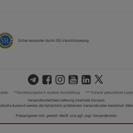
Marketing Cookies (3)
Marketing Cook
Beschreibung Marketing Cookies
Cookie-Informationen
anzeigen
Sicher einkaufen durch SSL-Verschlüsselung
Datenschutzerklärung
Impressum
hoben
**Sonderausgabe in anderer Ausstattung
*** früherer gebundener Lade
Versandkostenfreie Lieferung innerhalb Europas.
päische Ausland werden die tatsächlich anfallenden Versandkosten berechnet. Meh
Preisangaben inkl. gesetzl. MwSt. und ggf. zzgl.
Versandkosten.