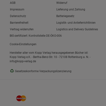
Link zum/zur
AGB
Widerruf
Link zum/zur
Impressum
Lieferung und Zahlung
Link zum/zur
Datenschutz
Batteriegesetz
ie Gruppe
Link zum/zur
Barrierefreiheit
Logistik- und Anlieferrichtlinien
Vertrag widerrufen
Logistics and Delivery Guidelines
BIO-zertifiziert: Kontrollstelle DE-ÖKO-006
Cookie-Einstellungen
Hersteller aller vom Kopp Verlag herausgegebenen Bücher ist:
Kopp Verlag e.K. - Bertha-Benz-Str. 10 - 72108 Rottenburg a. N. -
info@kopp-verlag.de
okies
♻
Gesetzeskonforme Verpackungslizenzierung
s