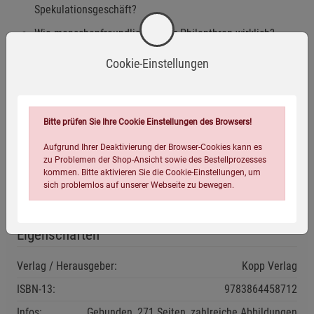
Spekulationsgeschäft?
Wie menschenfreundlich ist der Philanthrop wirklich?
Hat Soros seine Finger auch in Syrien im Spiel?
Cookie-Einstellungen
Löste Soros die Flüchtlingskrise aus?
Warum fördert Soros mit Millionensummen die
Migration, anstatt die Ursachen zu bekämpfen?
Bitte prüfen Sie Ihre Cookie Einstellungen des Browsers!
Soll Europa vernichtet und eine neue Weltordnung
Aufgrund Ihrer Deaktivierung der Browser-Cookies kann es
zu Problemen der Shop-Ansicht sowie des Bestellprozesses
errichtet werden, ganz gleich um welchen Preis?
kommen. Bitte aktivieren Sie die Cookie-Einstellungen, um
sich problemlos auf unserer Webseite zu bewegen.
Eigenschaften
Verlag / Herausgeber:
Kopp Verlag
ISBN-13:
9783864458712
Einstellungen speichern für die Gruppe
Einstellungen speichern für die Gruppe
Infos:
Gebunden, 271 Seiten, zahlreiche Abbildungen