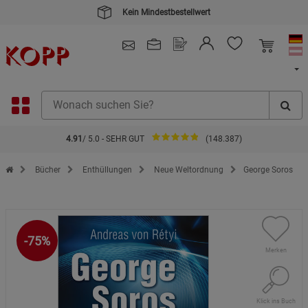
Kein Mindestbestellwert
4.91
/ 5.0 - SEHR GUT
(148.387)
Zur Startseite des Kopp Verlag Online-Shop
Bücher
Enthüllungen
Neue Weltordnung
George Soros
-75%
Merken
Klick ins Buch