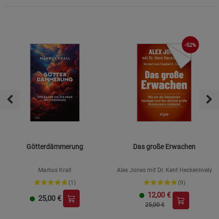
-52%
Götterdämmerung
Das große Erwachen
Markus Krall
Alex Jones mit Dr. Kent Heckenlively
(1)
(9)
12,00
€
25,00
€
25,00 €