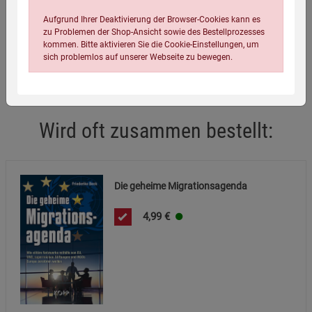
Infos:
Gebunden, 304 Seiten
Aufgrund Ihrer Deaktivierung der Browser-Cookies kann es
Verpackungsgewicht:
400 Gramm
zu Problemen der Shop-Ansicht sowie des Bestellprozesses
kommen. Bitte aktivieren Sie die Cookie-Einstellungen, um
Verpackungsmaße (LxBxH):
21,5
14,2
2,8
cm
sich problemlos auf unserer Webseite zu bewegen.
Wird oft zusammen bestellt:
Einstellungen speichern für die Gruppe
Einstellungen speichern für die Gruppe
Die geheime Migrationsagenda
4,99
€
Einstellungen speichern für die Gruppe
Zurück
Einwilligung nicht erteilen
Notwendige Cookies (5)
Beschreibung Notwendige Cookies
Cookie-Informationen
anzeigen