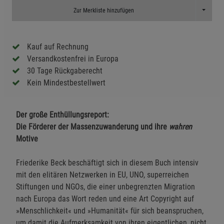
Toggle D
Zur Merkliste hinzufügen
Kauf auf Rechnung
Versandkostenfrei in Europa
30 Tage Rückgaberecht
Kein Mindestbestellwert
Der große Enthüllungsreport:
Die Förderer der Massenzuwanderung und ihre
wahren
Motive
Friederike Beck beschäftigt sich in diesem Buch intensiv
mit den elitären Netzwerken in EU, UNO, superreichen
Stiftungen und NGOs, die einer unbegrenzten Migration
nach Europa das Wort reden und eine Art Copyright auf
»Menschlichkeit« und »Humanität« für sich beanspruchen,
um damit die Aufmerksamkeit von ihren eigentlichen, nicht