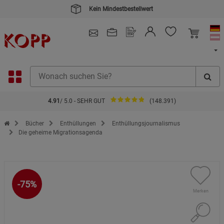
Kein Mindestbestellwert
4.91
/ 5.0 - SEHR GUT
(148.391)
Zur Startseite des Kopp Verlag Online-Shop
Bücher
Enthüllungen
Enthüllungsjournalismus
Die geheime Migrationsagenda
-75%
Merken