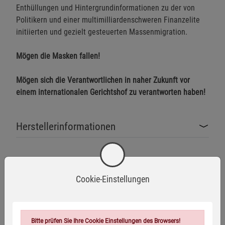
Enthüllungen und Hintergrundinformationen zu der von
Politikern und einer multimilliardenschweren Finanzelite
initiierten und gezielt gesteuerten Massenmigration.
Mögen die Masken fallen!
Mögen sich die Verantwortlichen in naher Zukunft vor
einem internationalen Gerichtshof zu verantworten haben!
Herstellerinformationen
Eigenschaften
Cookie-Einstellungen
Verlag / Herausgeber:
Kopp Verlag
ISBN-13:
9783864458927
Bitte prüfen Sie Ihre Cookie Einstellungen des Browsers!