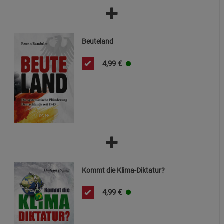
Funktionale Cookies (1)
Funktionale Cooki
Beschreibung Funktionale Cookies
Beuteland
Cookie-Informationen
anzeigen
4,99
€
Statistik Cookies (2)
Statistik Cookies
Beschreibung Statistik Cookies
Cookie-Informationen
anzeigen
Marketing Cookies (3)
Marketing Cookies
Beschreibung Marketing Cookies
Kommt die Klima-Diktatur?
Cookie-Informationen
anzeigen
4,99
€
Datenschutzerklärung
Impressum