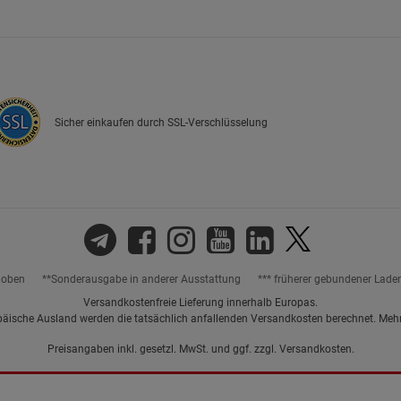
Marketing Cookies (3)
Marketing Cook
Beschreibung Marketing Cookies
Cookie-Informationen
anzeigen
Sicher einkaufen durch SSL-Verschlüsselung
Datenschutzerklärung
Impressum
hoben
**Sonderausgabe in anderer Ausstattung
*** früherer gebundener Lade
Versandkostenfreie Lieferung innerhalb Europas.
päische Ausland werden die tatsächlich anfallenden Versandkosten berechnet. Meh
Preisangaben inkl. gesetzl. MwSt. und ggf. zzgl.
Versandkosten.