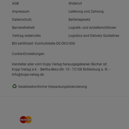
Link zum/zur
AGB
Widerruf
Link zum/zur
Impressum
Lieferung und Zahlung
Link zum/zur
Datenschutz
Batteriegesetz
ie Gruppe
Link zum/zur
Barrierefreiheit
Logistik- und Anlieferrichtlinien
Vertrag widerrufen
Logistics and Delivery Guidelines
BIO-zertifiziert: Kontrollstelle DE-ÖKO-006
Cookie-Einstellungen
Hersteller aller vom Kopp Verlag herausgegebenen Bücher ist:
Kopp Verlag e.K. - Bertha-Benz-Str. 10 - 72108 Rottenburg a. N. -
info@kopp-verlag.de
okies
♻
Gesetzeskonforme Verpackungslizenzierung
s