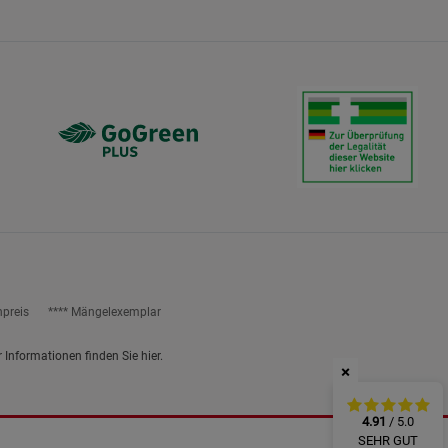
ies
npreis
**** Mängelexemplar
r Informationen finden Sie
hier
.
×
4.91
/ 5.0
SEHR GUT